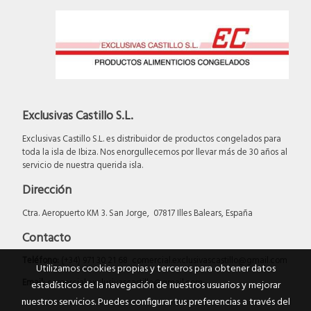
Exclusivas Castillo S.L.
Exclusivas Castillo S.L. es distribuidor de productos congelados para
toda la isla de Ibiza. Nos enorgullecemos por llevar más de 30 años al
servicio de nuestra querida isla.
Dirección
Ctra. Aeropuerto KM 3. San Jorge, 07817 Illes Balears, España
Contacto
Teléfono:
(+34) 971 30 21 68 comercial.exclusivascastillo@gmail.com
Utilizamos cookies propias y terceros para obtener datos
Email:
comercial.exclusivascastillo@gmail.com
estadísticos de la navegación de nuestros usuarios y mejorar
nuestros servicios. Puedes configurar tus preferencias a través del